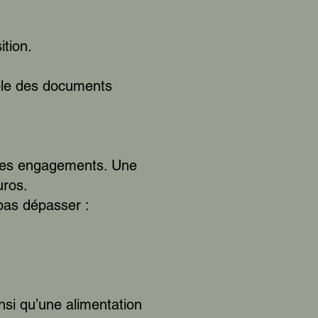
ition.
mble des documents
e des engagements. Une
uros.
 pas dépasser :
si qu’une alimentation