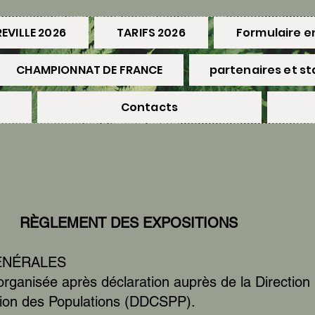
EVILLE 2026
TARIFS 2026
Formulaire 
CHAMPIONNAT DE FRANCE
partenaires et s
Contacts
RÈGLEMENT DES EXPOSITIONS
GÉNÉRALES
 organisée après déclaration auprès de la Directio
ction des Populations (DDCSPP).