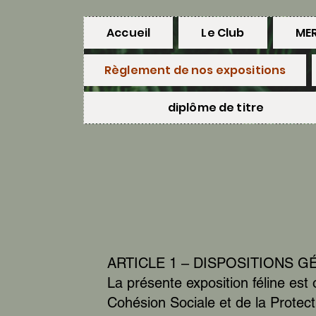
Accueil
Le Club
MER
Règlement de nos expositions
diplôme de titre
ARTICLE 1 – DISPOSITIONS 
La présente exposition féline est
Cohésion Sociale et de la Prote