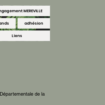
engagement MEREVILLE
tands
adhésion
Liens
n Départementale de la